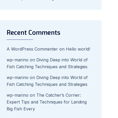
Recent Comments
A WordPress Commenter
on
Hello world!
wp-marino
on
Diving Deep into World of
Fish Catching Techniques and Strategies
wp-marino
on
Diving Deep into World of
Fish Catching Techniques and Strategies
wp-marino
on
The Catcher’s Corner:
Expert Tips and Techniques for Landing
Big Fish Every