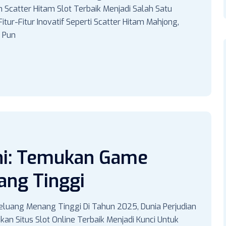
Scatter Hitam Slot Terbaik Menjadi Salah Satu
ur-Fitur Inovatif Seperti Scatter Hitam Mahjong,
r Pun
 Ini: Temukan Game
ng Tinggi
Peluang Menang Tinggi Di Tahun 2025, Dunia Perjudian
 Situs Slot Online Terbaik Menjadi Kunci Untuk